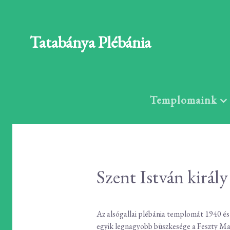
Tatabánya Plébánia
Templomaink
Szent István királ
Az alsógallai plébánia templomát 1940 és
egyik legnagyobb büszkesége a Feszty Mas