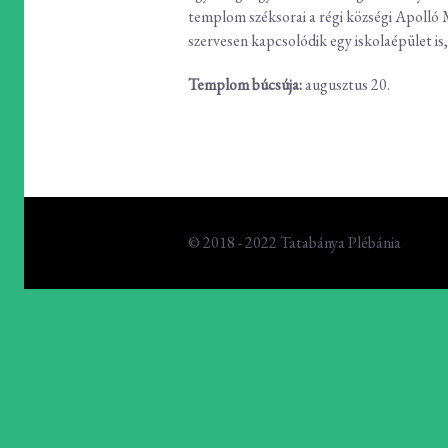
templom széksorai a régi községi Apolló
szervesen kapcsolódik egy iskolaépület is
Templom búcsúja:
augusztus 20.
© 2018 - 2022 Tatabánya Plébánia