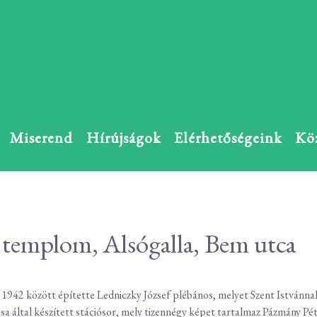
Miserend
Hírújságok
Elérhetőségeink
Kö
y templom, Alsógalla, Bem utca
 1942 között építette Ledniczky József plébános, melyet Szent Istvánna
a által készített stációsor, mely tizennégy képet tartalmaz Pázmány Pét