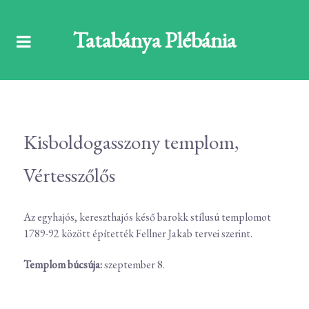
Tatabánya Plébánia
Kisboldogasszony templom,
Vértesszőlős
Az egyhajós, kereszthajós késő barokk stílusú templomot
1789-92 között építették Fellner Jakab tervei szerint.
Templom búcsúja:
szeptember 8.