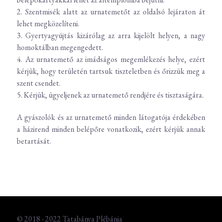
2. Szentmisék alatt az urnatemetőt az oldalsó lejáraton át
lehet megközelíteni.
3. Gyertyagyújtás kizárólag az arra kijelölt helyen, a nagy
homoktálban megengedett.
4. Az urnatemető az imádságos megemlékezés helye, ezért
kérjük, hogy területén tartsuk tiszteletben és őrizzük meg a
szent csendet.
5. Kérjük, ügyeljenek az urnatemető rendjére és tisztaságára.
A gyászolók és az urnatemető minden látogatója érdekében
a házirend minden belépőre vonatkozik, ezért kérjük annak
betartását.
© 2018 - 2022 Tatabánya Plébánia