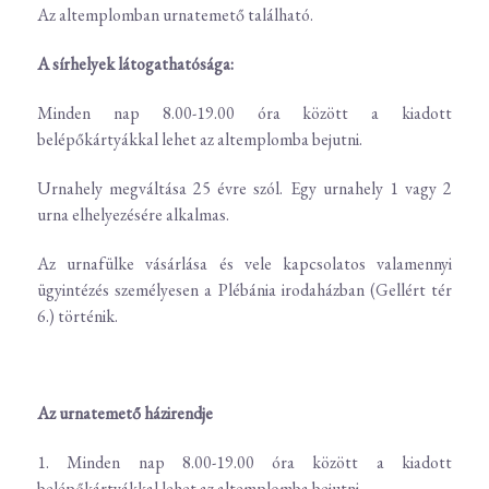
Az altemplomban urnatemető található.
A sírhelyek látogathatósága:
Minden nap 8.00-19.00 óra között a kiadott
belépőkártyákkal lehet az altemplomba bejutni.
Urnahely megváltása 25 évre szól. Egy urnahely 1 vagy 2
urna elhelyezésére alkalmas.
Az urnafülke vásárlása és vele kapcsolatos valamennyi
ügyintézés személyesen a Plébánia irodaházban (Gellért tér
6.) történik.
Az urnatemető házirendje
1. Minden nap 8.00-19.00 óra között a kiadott
belépőkártyákkal lehet az altemplomba bejutni.