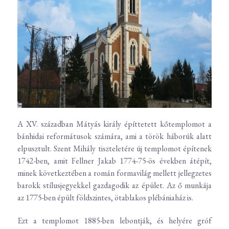
A XV. században Mátyás király építtetett kőtemplomot a
bánhidai reformátusok számára, ami a török háborúk alatt
elpusztult. Szent Mihály tiszteletére új templomot építenek
1742-ben, amit Fellner Jakab 1774-75-ös években átépít,
minek következtében a román formavilág mellett jellegzetes
barokk stílusjegyekkel gazdagodik az épület. Az ő munkája
az 1775-ben épült földszintes, ötablakos plébániaház is.
Ezt a templomot 1885-ben lebontják, és helyére gróf